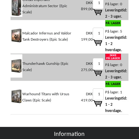
DKK
På lager: 0
Administratum Sector (Epic
899,00
Leveringstid:
Scale)
2 - 3 uger.
På lager: 5
Malcador Infernus and Valdor
DKK
Leveringstid:
Tank Destroyers (Epic Scale)
199,00
1 - 2
hverdage.
Thunderhawk Gunship (Epic
DKK
På lager: 0
Scale)
275,00
Leveringstid:
2 - 3 uger.
På lager: 1
Warhound Titans with Ursus
DKK
Leveringstid:
Claws (Epic Scale)
419,00
1 - 2
hverdage.
Information