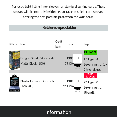
Perfectly tight fitting inner-sleeves for standard gaming cards. These
sleeves will fit smoothly inside regular Dragon Shield card sleeves,
offering the best possible protection for your cards.
Relaterede produkter
Godt
Billede
Navn
Pris
Lager
køb
Dragon Shield Standard:
DKK
På lager: 4
Matte Black (100)
79,00
Leveringstid: 1 -
2 hverdage.
Plastik lommer: 9 indstik
DKK
På lager: 0
(100 stk.)
229,00
Leveringstid:
Ukendt.
Information