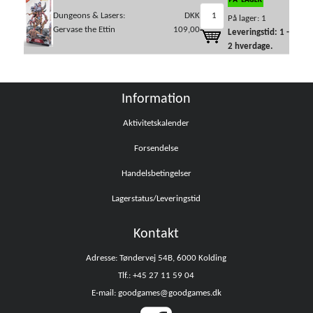
Dungeons & Lasers:
DKK
På lager: 1
Gervase the Ettin
109,00
Leveringstid: 1 -
2 hverdage.
Information
Aktivitetskalender
Forsendelse
Handelsbetingelser
Lagerstatus/Leveringstid
Kontakt
Adresse: Tøndervej 54B, 6000 Kolding
Tlf.: +45 27 11 59 04
E-mail: goodgames@goodgames.dk