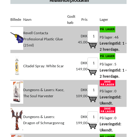
Relaterede produkter
Godt
Billede
Navn
Pris
Lager
køb
Revell Contacta
DKK
På lager: 46
Professional Plastic Glue
45,00
Leveringstid: 1 -
(25ml)
2 hverdage.
DKK
På lager: 5
Citadel Spray: White Scar
149,00
Leveringstid: 1 -
2 hverdage.
Dungeons & Lasers: Kaoz,
DKK
På lager: 0
The Soul Harvester
109,00
Leveringstid:
Ukendt.
Dungeons & Lasers:
DKK
På lager: 0
Dragon of Schmargonrog
199,00
Leveringstid:
Ukendt.