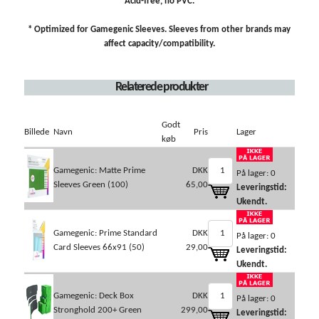
Acid-free, no PVC.
* Optimized for Gamegenic Sleeves. Sleeves from other brands may
affect capacity/compatibility.
Relaterede produkter
Godt
Billede
Navn
Pris
Lager
køb
Gamegenic: Matte Prime
DKK
På lager: 0
Sleeves Green (100)
65,00
Leveringstid:
Ukendt.
Gamegenic: Prime Standard
DKK
På lager: 0
Card Sleeves 66x91 (50)
29,00
Leveringstid:
Ukendt.
Gamegenic: Deck Box
DKK
På lager: 0
Stronghold 200+ Green
299,00
Leveringstid: