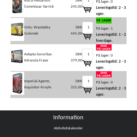
Astra Militarum:
DKK
På lager: 0
Commissar Yarrick
245,00
Leveringstid: 2 - 3
uger.
Orks: Wazdakka
DKK
På lager: 1
Gutsmek
445,00
Leveringstid: 1 - 2
hverdage.
Adepta Sororitas:
DKK
På lager: 0
Intranzia Fraye
379,00
Leveringstid: 2 - 3
uger.
Imperial Agents:
DKK
På lager: 0
Inquisitor Kroyle
325,00
Leveringstid: 2 - 3
uger.
Information
Aktivitetskalender