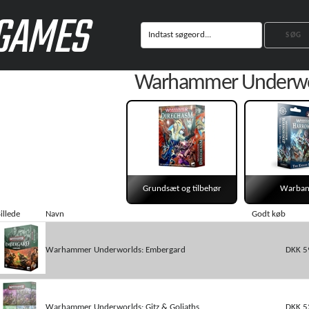
GAMES
Warhammer Underwo
Grundsæt og tilbehør
Warban
illede
Navn
Godt køb
Warhammer Underworlds: Embergard
DKK 5
Warhammer Underworlds: Gitz & Goliaths
DKK 5