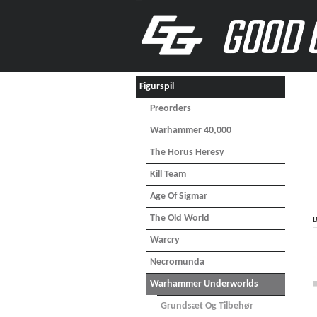
GOOD 
Figurspil
Preorders
Warhammer 40,000
The Horus Heresy
Kill Team
Age Of Sigmar
The Old World
B
Warcry
Necromunda
Warhammer Underworlds
Grundsæt Og Tilbehør