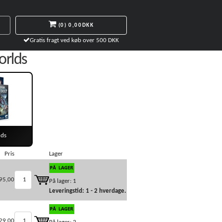
(0)
0,00DKK
Gratis fragt ved køb over 500 DKK
rlds
ds
Pris
Lager
95,00
På lager: 1
Leveringstid: 1 - 2 hverdage.
29,00