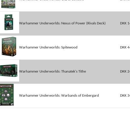
Warhammer Underworlds: Nexus of Power (Rivals Deck)
DKK 1
Warhammer Underworlds: Spitewood
DKK 4
Warhammer Underworlds: Thanatek's Tithe
DKK 2
Warhammer Underworlds: Warbands of Embergard
DKK 3