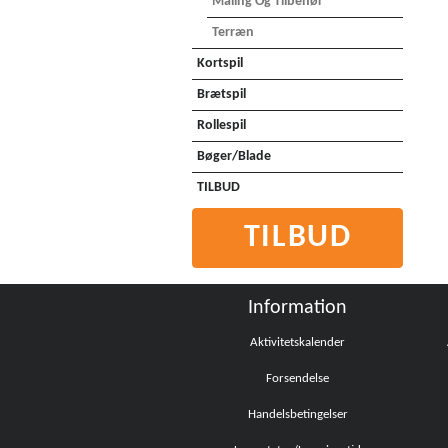
Maling Og Tilbehør
Terræn
Kortspil
Brætspil
Rollespil
Bøger/Blade
TILBUD
TILBUD
Information
Aktivitetskalender
Forsendelse
Handelsbetingelser