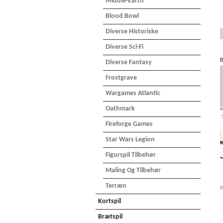
Middle-Earth
Blood Bowl
Diverse Historiske
Diverse Sci-Fi
B
Diverse Fantasy
Frostgrave
Wargames Atlantic
Oathmark
Fireforge Games
Star Wars Legion
Figurspil Tilbehør
Maling Og Tilbehør
Terræn
Kortspil
Brætspil