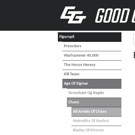
GOOD 
Figurspil
Preorders
Warhammer 40,000
The Horus Heresy
Kill Team
Age Of Sigmar
Grundsæt Og Regler
Chaos
All Armies Of Chaos
Helsmiths Of Hashut
Blades Of Khorne