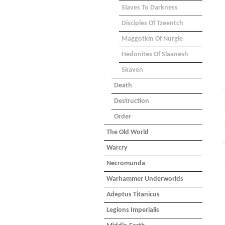
Slaves To Darkness
Disciples Of Tzeentch
Maggotkin Of Nurgle
Hedonites Of Slaanesh
Skaven
Death
Destruction
Order
The Old World
Warcry
Necromunda
Warhammer Underworlds
Adeptus Titanicus
Legions Imperialis