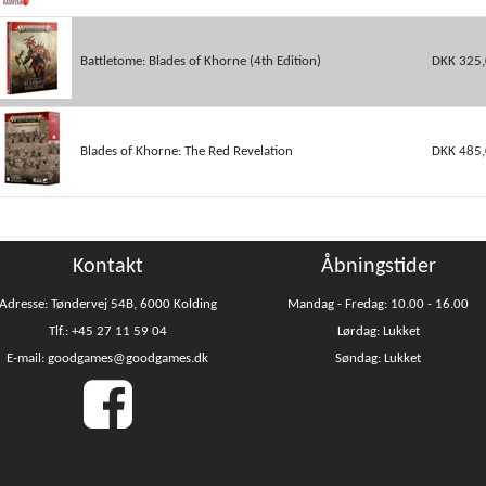
Battletome: Blades of Khorne (4th Edition)
DKK 325,
Blades of Khorne: The Red Revelation
DKK 485,
Kontakt
Åbningstider
Adresse: Tøndervej 54B, 6000 Kolding
Mandag - Fredag: 10.00 - 16.00
Tlf.: +45 27 11 59 04
Lørdag: Lukket
E-mail: goodgames@goodgames.dk
Søndag: Lukket