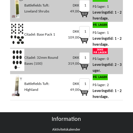
Battlefields Tuft:
DKK
På lager: 1
Lowland Shrubs
49,00
Leveringstid: 1 - 2
hverdage.
DKK
På lager: 1
Citadel: Base Pack 1
109,00
Leveringstid: 1 - 2
hverdage.
Citadel: 32mm Round
DKK
På lager: 0
Bases (100)
319,00
Leveringstid: 2 - 3
uger.
Battlefields Tuft:
DKK
På lager: 2
Highland
49,00
Leveringstid: 1 - 2
hverdage.
Information
Aktivitetskalender