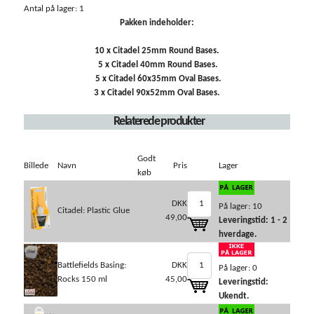
Antal på lager: 1
Pakken indeholder:
10 x Citadel 25mm Round Bases.
5 x Citadel 40mm Round Bases.
5 x Citadel 60x35mm Oval Bases.
3 x Citadel 90x52mm Oval Bases.
Relaterede produkter
Godt
Billede
Navn
Pris
Lager
køb
DKK
På lager: 10
Citadel: Plastic Glue
49,00
Leveringstid: 1 - 2
hverdage.
Battlefields Basing:
DKK
På lager: 0
Rocks 150 ml
45,00
Leveringstid:
Ukendt.