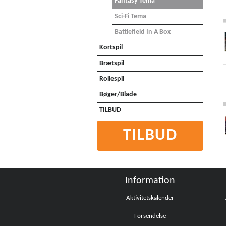
Fantasy Tema
Sci-Fi Tema
Battlefield In A Box
Kortspil
Brætspil
Rollespil
Bøger/Blade
TILBUD
TILBUD
Information
Aktivitetskalender
Forsendelse