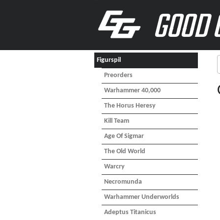
GOOD 
Figurspil
Preorders
Warhammer 40,000
The Horus Heresy
Kill Team
Age Of Sigmar
The Old World
Warcry
Necromunda
Warhammer Underworlds
Adeptus Titanicus