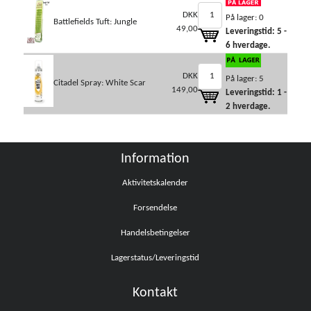
DKK
På lager: 0
Battlefields Tuft: Jungle
49,00
Leveringstid: 5 -
6 hverdage.
DKK
På lager: 5
Citadel Spray: White Scar
149,00
Leveringstid: 1 -
2 hverdage.
Information
Aktivitetskalender
Forsendelse
Handelsbetingelser
Lagerstatus/Leveringstid
Kontakt