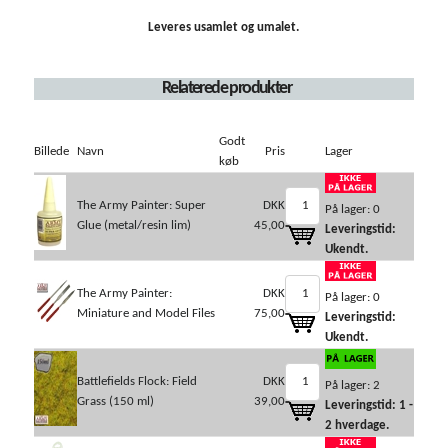
Leveres usamlet og umalet.
Relaterede produkter
Godt
Billede
Navn
Pris
Lager
køb
The Army Painter: Super
DKK
På lager: 0
Glue (metal/resin lim)
45,00
Leveringstid:
Ukendt.
The Army Painter:
DKK
På lager: 0
Miniature and Model Files
75,00
Leveringstid:
Ukendt.
Battlefields Flock: Field
DKK
På lager: 2
Grass (150 ml)
39,00
Leveringstid: 1 -
2 hverdage.