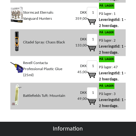
Stormcast Eternals:
DKK
På lager: 1
Vanguard Hunters
359,00
Leveringstid: 1 -
2 hverdage.
DKK
På lager: 2
Citadel Spray: Chaos Black
133,00
Leveringstid: 1 -
2 hverdage.
Revell Contacta
DKK
På lager: 47
Professional Plastic Glue
45,00
Leveringstid: 1 -
(25ml)
2 hverdage.
DKK
På lager: 3
Battlefields Tuft: Mountain
49,00
Leveringstid: 1 -
2 hverdage.
Information