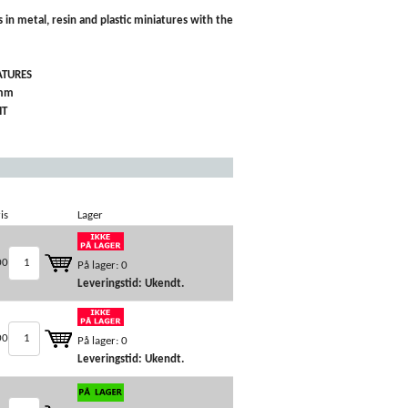
s in metal, resin and plastic miniatures with the
IATURES
8 mm
IT
is
Lager
00
På lager: 0
Leveringstid: Ukendt.
00
På lager: 0
Leveringstid: Ukendt.