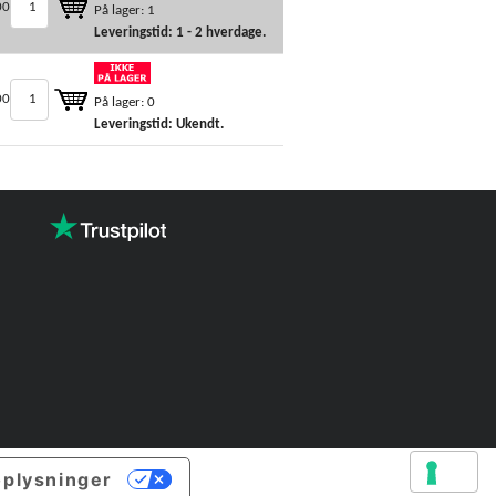
00
På lager: 1
Leveringstid: 1 - 2 hverdage.
00
På lager: 0
Leveringstid: Ukendt.
oplysninger