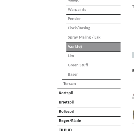
Vallejo
T
Warpaints
Pensler
Flock/basing
Spray Maling / Lak
Værktøj
Lim
Green Stuff
B
Baser
Terræn
Kortspil
Brætspil
Rollespil
Bøger/Blade
TILBUD