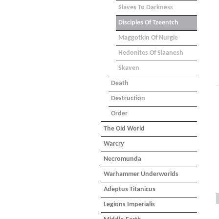
Slaves To Darkness
Disciples Of Tzeentch
Maggotkin Of Nurgle
Hedonites Of Slaanesh
Skaven
Death
Destruction
Order
The Old World
Warcry
Necromunda
Warhammer Underworlds
Adeptus Titanicus
Legions Imperialis