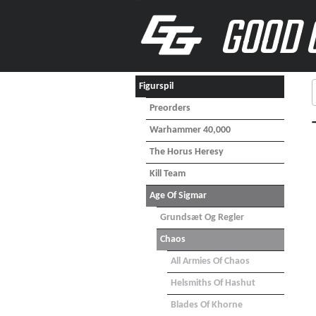
GOOD 
Figurspil
Preorders
Warhammer 40,000
The Horus Heresy
Kill Team
Age Of Sigmar
Grundsæt Og Regler
Chaos
All Armies Of Chaos
Helsmiths Of Hashut
Blades Of Khorne