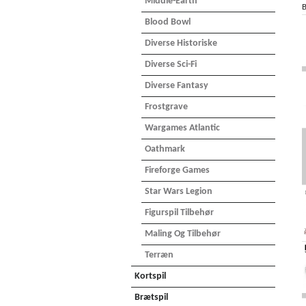
Middle-Earth
B
Blood Bowl
Diverse Historiske
Diverse Sci-Fi
Diverse Fantasy
Frostgrave
Wargames Atlantic
Oathmark
Fireforge Games
Star Wars Legion
Figurspil Tilbehør
Maling Og Tilbehør
Terræn
Kortspil
Brætspil