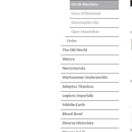
Orruk Warclans
Sons Of Behemat
Gloomspite Gitz
Ogor Mawtribes
Order
The Old World
Warcry
Necromunda
Warhammer Underworlds
Adeptus Titanicus
Legions Imperialis
Middle-Earth
Blood Bowl
Diverse Historiske