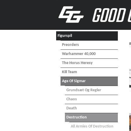
GOOD 
Figurspil
B
Preorders
Warhammer 40,000
The Horus Heresy
Kill Team
Age Of Sigmar
Grundsæt Og Regler
Chaos
Death
Destruction
All Armies Of Destruction