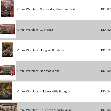
Orruk Warclans: Gobsprakk, Mouth of Mork
DKK 87
Orruk Warclans: Gutrippaz
DKK 32
Orruk Warclans: Hobgrot Slittaboss
DKK 19
Orruk Warclans: Hobgrot Slittaz
DKK 32
Orruk Warclans: Killaboss with Stab-grot
DKK 24
Orruk Warclans: Kruleboyz Monsta-killaz
DKK 34