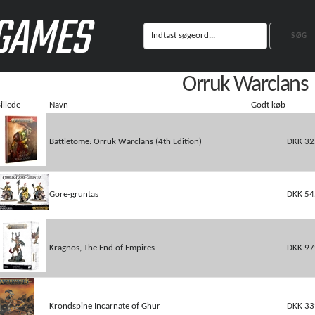
GAMES
Orruk Warclans
illede
Navn
Godt køb
Battletome: Orruk Warclans (4th Edition)
DKK 32
Gore-gruntas
DKK 54
Kragnos, The End of Empires
DKK 97
Krondspine Incarnate of Ghur
DKK 33