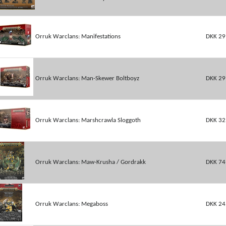
Orruk Warclans: Manifestations
DKK 29
Orruk Warclans: Man-Skewer Boltboyz
DKK 29
Orruk Warclans: Marshcrawla Sloggoth
DKK 32
Orruk Warclans: Maw-Krusha / Gordrakk
DKK 74
Orruk Warclans: Megaboss
DKK 24