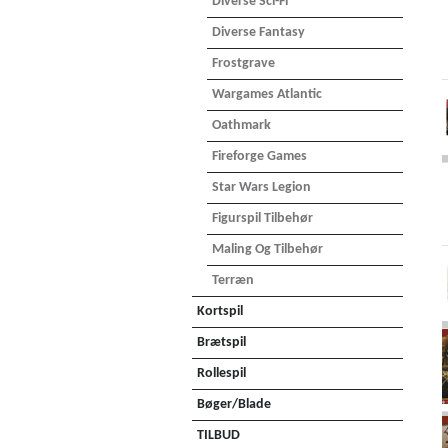
Diverse Sci-Fi
Diverse Fantasy
Frostgrave
Wargames Atlantic
Oathmark
Fireforge Games
Star Wars Legion
Figurspil Tilbehør
Maling Og Tilbehør
Terræn
Kortspil
Brætspil
Rollespil
Bøger/Blade
TILBUD