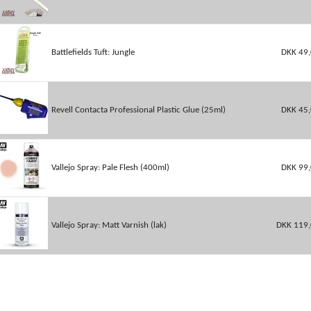
Battlefields Tuft: Jungle
DKK 49
Revell Contacta Professional Plastic Glue (25ml)
DKK 45
Vallejo Spray: Pale Flesh (400ml)
DKK 99
Vallejo Spray: Matt Varnish (lak)
DKK 119,