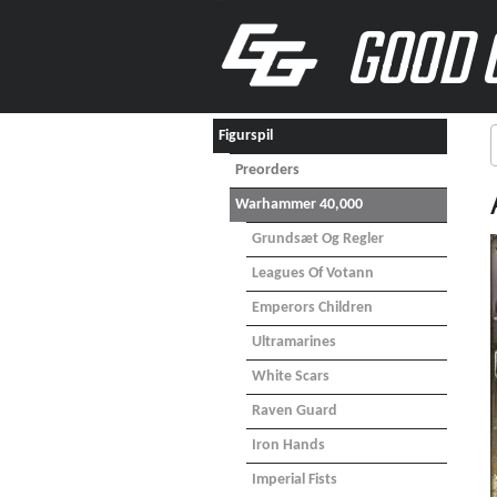
GOOD 
Figurspil
Preorders
Warhammer 40,000
Grundsæt Og Regler
Leagues Of Votann
Emperors Children
Ultramarines
White Scars
Raven Guard
Iron Hands
Imperial Fists