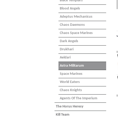
Black Templars
Blood Angels
Adeptus Mechanicus
Chaos Daemons
Chaos Space Marines
Dark Angels
Drukhari
Aeldari
Astra Militarum
Space Marines
World Eaters
Chaos Knights
Agents Of The Imperium
The Horus Heresy
Kill Team