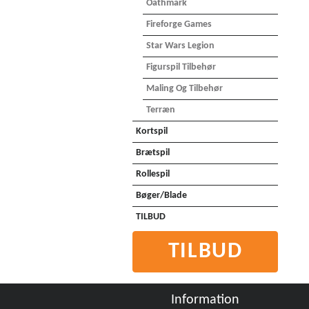
Oathmark
Fireforge Games
Star Wars Legion
Figurspil Tilbehør
Maling Og Tilbehør
Terræn
Kortspil
Brætspil
Rollespil
Bøger/Blade
TILBUD
TILBUD
Information