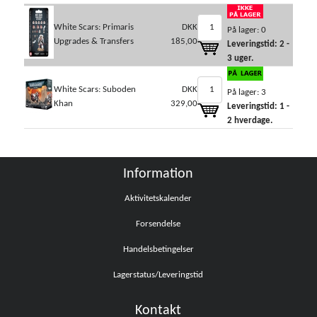
White Scars: Primaris
DKK
På lager: 0
Upgrades & Transfers
185,00
Leveringstid: 2 -
3 uger.
White Scars: Suboden
DKK
På lager: 3
Khan
329,00
Leveringstid: 1 -
2 hverdage.
Information
Aktivitetskalender
Forsendelse
Handelsbetingelser
Lagerstatus/Leveringstid
Kontakt