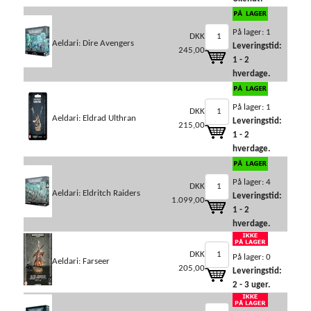
På lager: 1
DKK
Aeldari: Dire Avengers
Leveringstid:
245,00
1 - 2
hverdage.
På lager: 1
DKK
Aeldari: Eldrad Ulthran
Leveringstid:
215,00
1 - 2
hverdage.
På lager: 4
DKK
Aeldari: Eldritch Raiders
Leveringstid:
1.099,00
1 - 2
hverdage.
DKK
På lager: 0
Aeldari: Farseer
205,00
Leveringstid:
2 - 3 uger.