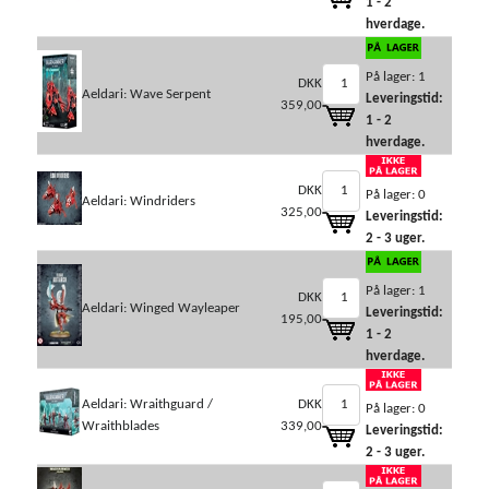
1 - 2
hverdage.
På lager: 1
DKK
Aeldari: Wave Serpent
Leveringstid:
359,00
1 - 2
hverdage.
DKK
På lager: 0
Aeldari: Windriders
325,00
Leveringstid:
2 - 3 uger.
På lager: 1
DKK
Aeldari: Winged Wayleaper
Leveringstid:
195,00
1 - 2
hverdage.
Aeldari: Wraithguard /
DKK
På lager: 0
Wraithblades
339,00
Leveringstid:
2 - 3 uger.