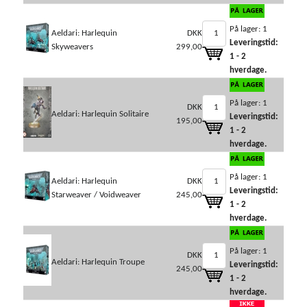
På lager: 1
Aeldari: Harlequin
DKK
Leveringstid:
Skyweavers
299,00
1 - 2
hverdage.
På lager: 1
DKK
Aeldari: Harlequin Solitaire
Leveringstid:
195,00
1 - 2
hverdage.
På lager: 1
Aeldari: Harlequin
DKK
Leveringstid:
Starweaver / Voidweaver
245,00
1 - 2
hverdage.
På lager: 1
DKK
Aeldari: Harlequin Troupe
Leveringstid:
245,00
1 - 2
hverdage.