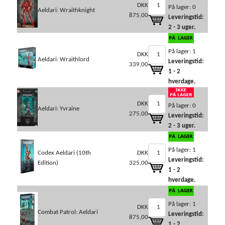
DKK
På lager: 0
Aeldari: Wraithknight
875,00
Leveringstid:
2 - 3 uger.
På lager: 1
DKK
Aeldari: Wraithlord
Leveringstid:
339,00
1 - 2
hverdage.
DKK
På lager: 0
Aeldari: Yvraine
275,00
Leveringstid:
2 - 3 uger.
På lager: 1
Codex Aeldari (10th
DKK
Leveringstid:
Edition)
325,00
1 - 2
hverdage.
På lager: 1
DKK
Combat Patrol: Aeldari
Leveringstid:
875,00
1 - 2