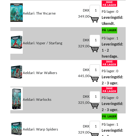
DKK
På lager: 0
Aeldari: The Yncarne
349,00
Leveringstid:
Ukendt.
På lager: 1
DKK
Aeldari: Vyper / Starfang
Leveringstid:
329,00
1 - 2
hverdage.
DKK
På lager: 0
Aeldari: War Walkers
445,00
Leveringstid:
2 - 3 uger.
DKK
På lager: 0
Aeldari: Warlocks
325,00
Leveringstid:
2 - 3 uger.
På lager: 1
DKK
Aeldari: Warp Spiders
Leveringstid:
329,00