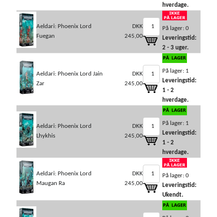
hverdage.
Aeldari: Phoenix Lord
DKK
På lager: 0
Fuegan
245,00
Leveringstid:
2 - 3 uger.
På lager: 1
Aeldari: Phoenix Lord Jain
DKK
Leveringstid:
Zar
245,00
1 - 2
hverdage.
På lager: 1
Aeldari: Phoenix Lord
DKK
Leveringstid:
Lhykhis
245,00
1 - 2
hverdage.
Aeldari: Phoenix Lord
DKK
På lager: 0
Maugan Ra
245,00
Leveringstid:
Ukendt.