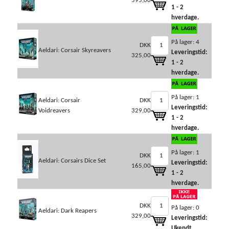
595,00
1 - 2
hverdage.
På lager: 4
DKK
Aeldari: Corsair Skyreavers
Leveringstid:
325,00
1 - 2
hverdage.
På lager: 1
Aeldari: Corsair
DKK
Leveringstid:
Voidreavers
329,00
1 - 2
hverdage.
På lager: 1
DKK
Aeldari: Corsairs Dice Set
Leveringstid:
165,00
1 - 2
hverdage.
DKK
På lager: 0
Aeldari: Dark Reapers
329,00
Leveringstid:
Ukendt.