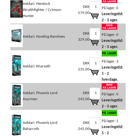
Aeldari: Hemlock
DKK
På lager: 0
Wraithfighter / Crimson
579,00
Leveringstid:
Hunter
2 - 3 uger.
DKK
På lager: 0
Aeldari: Howling Banshees
329,00
Leveringstid:
2 - 3 uger.
På lager: 3
DKK
Aeldari: Kharseth
Leveringstid:
235,00
1 - 2
hverdage.
Aeldari: Phoenix Lord
DKK
På lager: 0
Asurmen
245,00
Leveringstid:
2 - 3 uger.
På lager: 1
Aeldari: Phoenix Lord
DKK
Leveringstid:
Baharroth
245,00
1 - 2