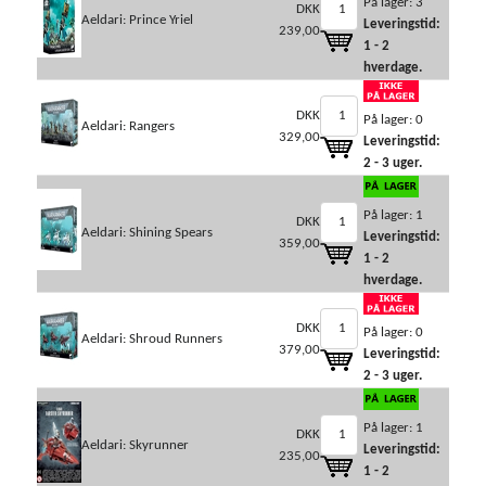
På lager: 3
DKK
Aeldari: Prince Yriel
Leveringstid:
239,00
1 - 2
hverdage.
DKK
På lager: 0
Aeldari: Rangers
329,00
Leveringstid:
2 - 3 uger.
På lager: 1
DKK
Aeldari: Shining Spears
Leveringstid:
359,00
1 - 2
hverdage.
DKK
På lager: 0
Aeldari: Shroud Runners
379,00
Leveringstid:
2 - 3 uger.
På lager: 1
DKK
Aeldari: Skyrunner
Leveringstid:
235,00
1 - 2