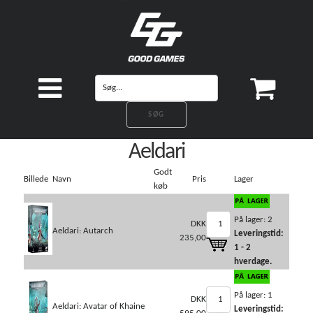
Aeldari
Godt
Billede
Navn
Pris
Lager
køb
På lager: 2
DKK
Aeldari: Autarch
Leveringstid:
235,00
1 - 2
hverdage.
På lager: 1
DKK
Aeldari: Avatar of Khaine
Leveringstid: