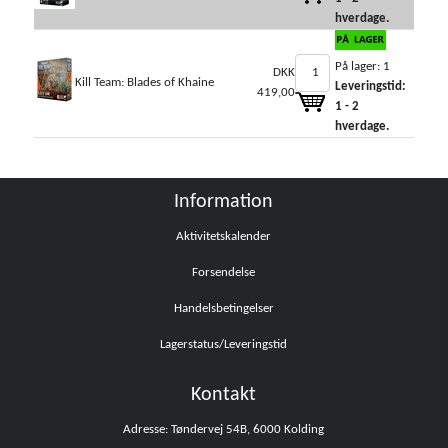
hverdage.
På lager: 1
DKK
Kill Team: Blades of Khaine
Leveringstid:
419,00
1 - 2
hverdage.
Information
Aktivitetskalender
Forsendelse
Handelsbetingelser
Lagerstatus/Leveringstid
Kontakt
Adresse: Tøndervej 54B, 6000 Kolding