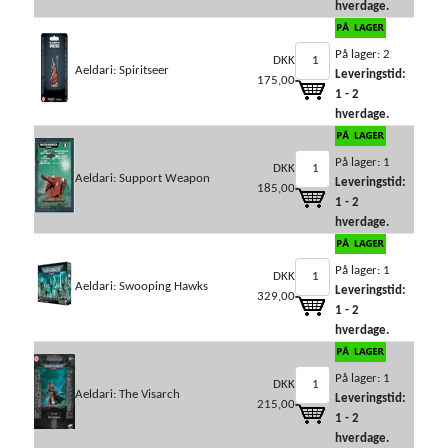
hverdage.
På lager: 2
DKK
Aeldari: Spiritseer
Leveringstid:
175,00
1 - 2
hverdage.
På lager: 1
DKK
Aeldari: Support Weapon
Leveringstid:
185,00
1 - 2
hverdage.
På lager: 1
DKK
Aeldari: Swooping Hawks
Leveringstid:
329,00
1 - 2
hverdage.
På lager: 1
DKK
Aeldari: The Visarch
Leveringstid:
215,00
1 - 2
hverdage.