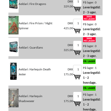
DKK
På lager: 0
Aeldari: Fire Dragons
329,00
Leveringstid:
2 - 3 uger.
Aeldari: Fire Prism / Night
DKK
På lager: 0
Spinner
425,00
Leveringstid:
2 - 3 uger.
DKK
På lager: 0
Aeldari: Guardians
325,00
Leveringstid:
2 - 3 uger.
På lager: 1
Aeldari: Harlequin Death
DKK
Leveringstid:
Jester
175,00
1 - 2
hverdage.
På lager: 1
Aeldari: Harlequin
DKK
Leveringstid:
Shadowseer
175,00
1 - 2
hverdage.