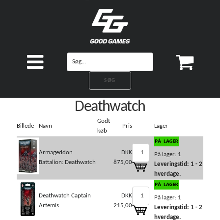
Deathwatch
Godt
Billede
Navn
Pris
Lager
køb
Armageddon
DKK
På lager: 1
Battalion: Deathwatch
875,00
Leveringstid: 1 - 2
hverdage.
Deathwatch Captain
DKK
På lager: 1
Artemis
215,00
Leveringstid: 1 - 2
hverdage.