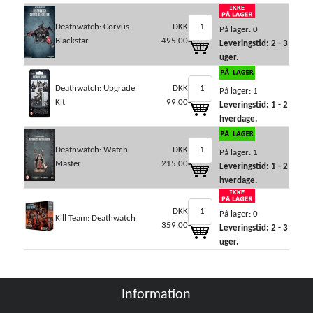
Deathwatch: Corvus
DKK
På lager: 0
Blackstar
495,00
Leveringstid: 2 - 3
uger.
Deathwatch: Upgrade
DKK
På lager: 1
Kit
99,00
Leveringstid: 1 - 2
hverdage.
Deathwatch: Watch
DKK
På lager: 1
Master
215,00
Leveringstid: 1 - 2
hverdage.
DKK
På lager: 0
Kill Team: Deathwatch
359,00
Leveringstid: 2 - 3
uger.
Information