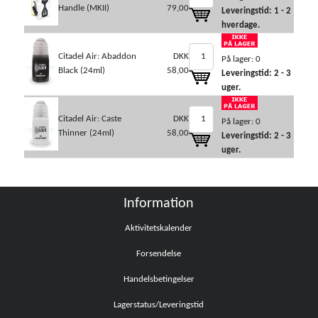
Handle (MKII)
79,00
Leveringstid: 1 - 2
hverdage.
Citadel Air: Abaddon
DKK
På lager: 0
Black (24ml)
58,00
Leveringstid: 2 - 3
uger.
Citadel Air: Caste
DKK
På lager: 0
Thinner (24ml)
58,00
Leveringstid: 2 - 3
uger.
Information
Aktivitetskalender
Forsendelse
Handelsbetingelser
Lagerstatus/Leveringstid