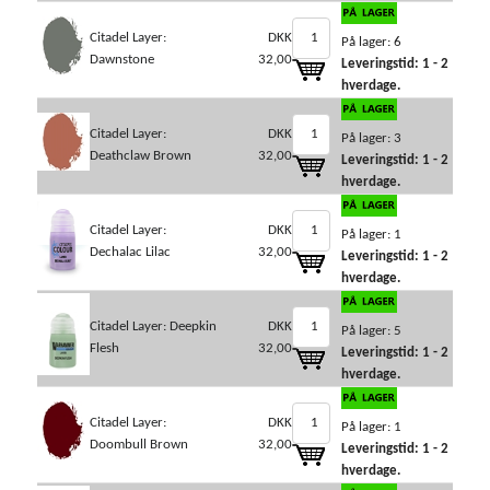
Citadel Layer:
DKK
På lager: 6
Dawnstone
32,00
Leveringstid: 1 - 2
hverdage.
Citadel Layer:
DKK
På lager: 3
Deathclaw Brown
32,00
Leveringstid: 1 - 2
hverdage.
Citadel Layer:
DKK
På lager: 1
Dechalac Lilac
32,00
Leveringstid: 1 - 2
hverdage.
Citadel Layer: Deepkin
DKK
På lager: 5
Flesh
32,00
Leveringstid: 1 - 2
hverdage.
Citadel Layer:
DKK
På lager: 1
Doombull Brown
32,00
Leveringstid: 1 - 2
hverdage.