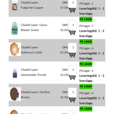
Citadel Layer:
DKK
På lager: 2
Fulgurite Copper
37,00
Leveringstid: 1 - 2
hverdage.
Citadel Layer: Gauss
DKK
På lager: 7
Blaster Green
32,00
Leveringstid: 1 - 2
hverdage.
Citadel Layer:
DKK
På lager: 4
Gehenna's Gold
32,00
Leveringstid: 1 - 2
hverdage.
Citadel Layer:
DKK
På lager: 2
Genestealer Purple
32,00
Leveringstid: 1 - 2
hverdage.
Citadel Layer: Gorthor
DKK
På lager: 4
Brown
32,00
Leveringstid: 1 - 2
hverdage.