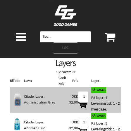
Layers
1
2
Næste >>
Godt
Billede
Navn
Pris
Lager
køb
Citadel Layer:
DKK
På lager: 4
Administratum Grey
32,00
Leveringstid: 1 - 2
hverdage.
Citadel Layer:
DKK
På lager: 3
Ahriman Blue
32,00
Leveringstid: 1 - 2