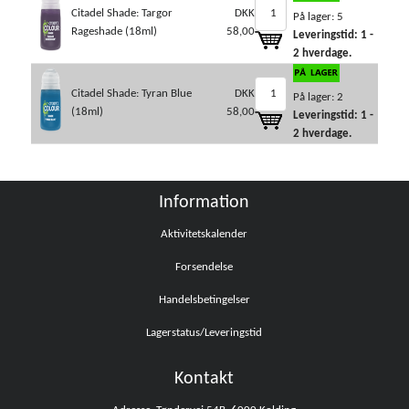
Citadel Shade: Targor
DKK
På lager: 5
Rageshade (18ml)
58,00
Leveringstid: 1 -
2 hverdage.
Citadel Shade: Tyran Blue
DKK
På lager: 2
(18ml)
58,00
Leveringstid: 1 -
2 hverdage.
Information
Aktivitetskalender
Forsendelse
Handelsbetingelser
Lagerstatus/Leveringstid
Kontakt