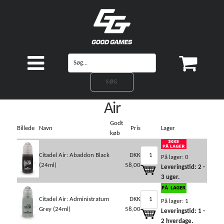
Air
Godt
Billede
Navn
Pris
Lager
køb
Citadel Air: Abaddon Black
DKK
På lager: 0
(24ml)
58,00
Leveringstid: 2 -
3 uger.
Citadel Air: Administratum
DKK
På lager: 1
Grey (24ml)
58,00
Leveringstid: 1 -
2 hverdage.