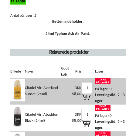
Antal på lager: 2
Bøtten indeholder:
24ml Typhon Ash Air Paint.
Relaterede produkter
Godt
Billede
Navn
Pris
Lager
køb
Citadel Air: Averland
DKK
På lager: 0
Sunset (24ml)
58,00
Leveringstid: 2 - 3
uger.
Citadel Air: Abaddon
DKK
På lager: 0
Black (24ml)
58,00
Leveringstid: 2 - 3
uger.