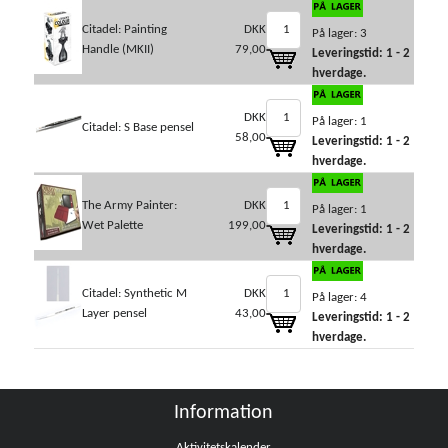
Citadel: Painting
DKK
På lager: 3
Handle (MKII)
79,00
Leveringstid: 1 - 2
hverdage.
DKK
På lager: 1
Citadel: S Base pensel
58,00
Leveringstid: 1 - 2
hverdage.
The Army Painter:
DKK
På lager: 1
Wet Palette
199,00
Leveringstid: 1 - 2
hverdage.
Citadel: Synthetic M
DKK
På lager: 4
Layer pensel
43,00
Leveringstid: 1 - 2
hverdage.
Information
Aktivitetskalender