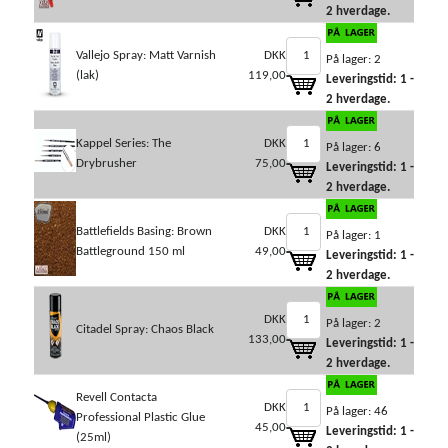
2 hverdage.
Vallejo Spray: Matt Varnish
DKK
På lager: 2
(lak)
119,00
Leveringstid: 1 -
2 hverdage.
Kappel Series: The
DKK
På lager: 6
Drybrusher
75,00
Leveringstid: 1 -
2 hverdage.
Battlefields Basing: Brown
DKK
På lager: 1
Battleground 150 ml
49,00
Leveringstid: 1 -
2 hverdage.
DKK
På lager: 2
Citadel Spray: Chaos Black
133,00
Leveringstid: 1 -
2 hverdage.
Revell Contacta
DKK
På lager: 46
Professional Plastic Glue
45,00
Leveringstid: 1 -
(25ml)