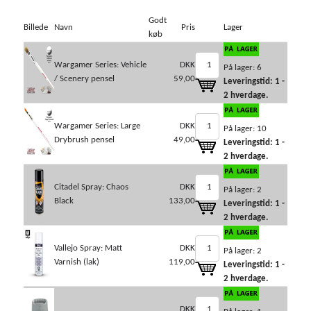
Godt
Billede
Navn
Pris
Lager
køb
Wargamer Series: Vehicle
DKK
På lager: 6
/ Scenery pensel
59,00
Leveringstid: 1 -
2 hverdage.
Wargamer Series: Large
DKK
På lager: 10
Drybrush pensel
49,00
Leveringstid: 1 -
2 hverdage.
Citadel Spray: Chaos
DKK
På lager: 2
Black
133,00
Leveringstid: 1 -
2 hverdage.
Vallejo Spray: Matt
DKK
På lager: 2
Varnish (lak)
119,00
Leveringstid: 1 -
2 hverdage.
DKK