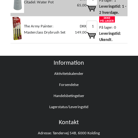
På lager: 1
Citadel: Water Pot
65,00
Leveringstid: 1 -
2 hverdage.
The Army Painter:
DKK
På lager: 0
Masterclass Drybrush Set
149,00
Leveringstid:
Ukendt.
Information
Aktivitetskalender
Forsendelse
Handelsbetingelser
Lagerstatus/Leveringstid
Kontakt
Adresse: Tøndervej 54B, 6000 Kolding