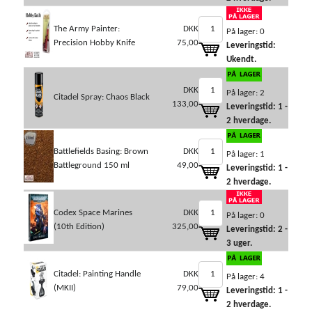
The Army Painter:
DKK
På lager: 0
Precision Hobby Knife
75,00
Leveringstid:
Ukendt.
DKK
På lager: 2
Citadel Spray: Chaos Black
133,00
Leveringstid: 1 -
2 hverdage.
Battlefields Basing: Brown
DKK
På lager: 1
Battleground 150 ml
49,00
Leveringstid: 1 -
2 hverdage.
Codex Space Marines
DKK
På lager: 0
(10th Edition)
325,00
Leveringstid: 2 -
3 uger.
Citadel: Painting Handle
DKK
På lager: 4
(MKII)
79,00
Leveringstid: 1 -
2 hverdage.