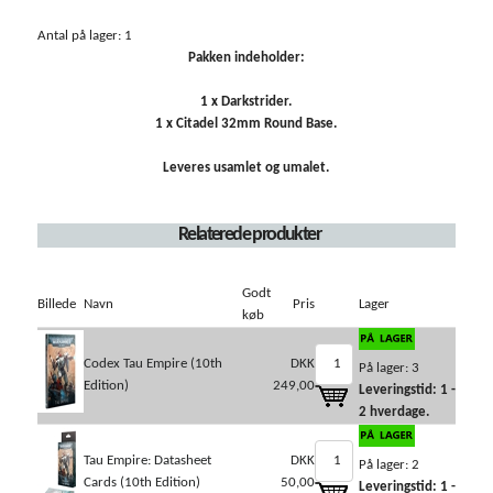
Antal på lager: 1
Pakken indeholder:
1 x Darkstrider.
1 x Citadel 32mm Round Base.
Leveres usamlet og umalet.
Relaterede produkter
Godt
Billede
Navn
Pris
Lager
køb
Codex Tau Empire (10th
DKK
På lager: 3
Edition)
249,00
Leveringstid: 1 -
2 hverdage.
Tau Empire: Datasheet
DKK
På lager: 2
Cards (10th Edition)
50,00
Leveringstid: 1 -