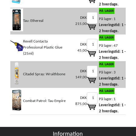
2 hverdage.
DKK
På lager: 1
Tau: Ethereal
215,00
Leveringstid: 1 -
2 hverdage.
Revell Contacta
DKK
På lager: 47
Professional Plastic Glue
45,00
Leveringstid: 1 -
(25ml)
2 hverdage.
DKK
På lager: 3
Citadel Spray: Wraithbone
149,00
Leveringstid: 1 -
2 hverdage.
DKK
På lager: 1
Combat Patrol: Tau Empire
875,00
Leveringstid: 1 -
2 hverdage.
Information