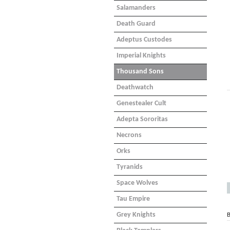
Salamanders
Death Guard
Adeptus Custodes
Imperial Knights
Thousand Sons
Deathwatch
Genestealer Cult
Adepta Sororitas
Necrons
Orks
Tyranids
Space Wolves
Tau Empire
Grey Knights
B