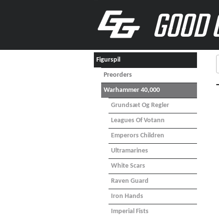
GOOD 
Figurspil
Preorders
Warhammer 40,000
Grundsæt Og Regler
Leagues Of Votann
Emperors Children
Ultramarines
White Scars
Raven Guard
Iron Hands
Imperial Fists