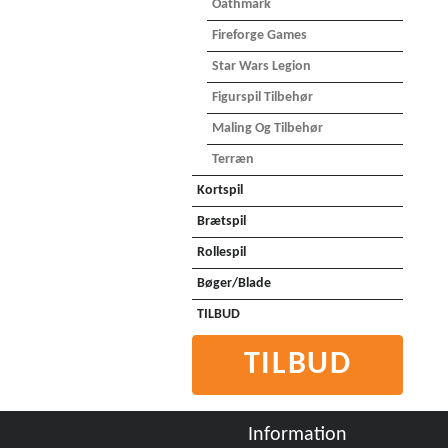
Oathmark
Fireforge Games
Star Wars Legion
Figurspil Tilbehør
Maling Og Tilbehør
Terræn
Kortspil
Brætspil
Rollespil
Bøger/Blade
TILBUD
TILBUD
Information