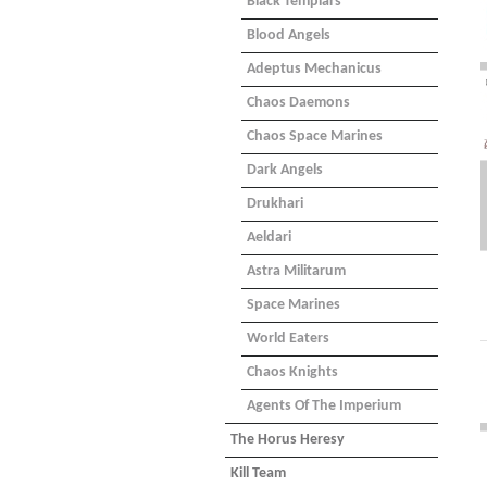
Black Templars
Blood Angels
Adeptus Mechanicus
Chaos Daemons
Chaos Space Marines
Dark Angels
Drukhari
Aeldari
Astra Militarum
Space Marines
World Eaters
Chaos Knights
Agents Of The Imperium
The Horus Heresy
Kill Team