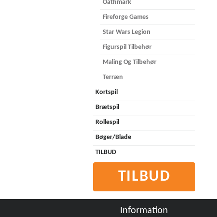
Oathmark
Fireforge Games
Star Wars Legion
Figurspil Tilbehør
Maling Og Tilbehør
Terræn
Kortspil
Brætspil
Rollespil
Bøger/Blade
TILBUD
TILBUD
Information