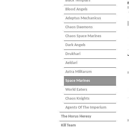
Black Templars
B
Blood Angels
Adeptus Mechanicus
Chaos Daemons
Chaos Space Marines
Dark Angels
Drukhari
Aeldari
Astra Militarum
Space Marines
World Eaters
Chaos Knights
Agents Of The Imperium
The Horus Heresy
Kill Team