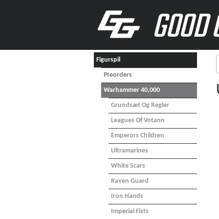
GOOD 
Figurspil
Preorders
Warhammer 40,000
Grundsæt Og Regler
Leagues Of Votann
Emperors Children
Ultramarines
White Scars
Raven Guard
Iron Hands
Imperial Fists